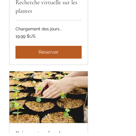
Recherche virtuelle sur les
plantes
Chargement des jours...
19,99
19,99 $US
dollars
des
États-
Unis
Réserver
Préservation des plantes en